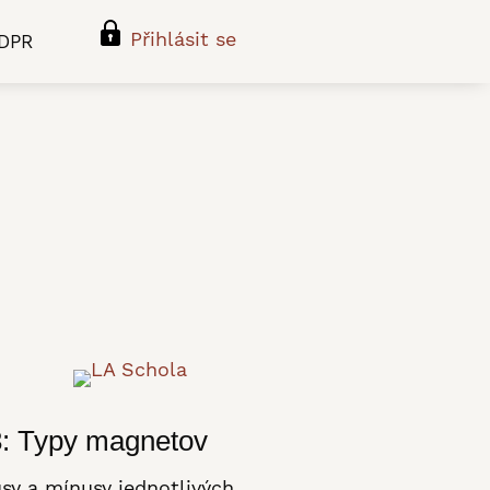
Přihlásit se
DPR
: Typy magnetov
usy a mínusy jednotlivých