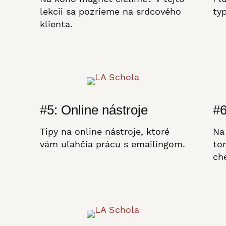
lekcii sa pozrieme na srdcového
ty
klienta.
#5: Online nástroje
#6
Tipy na online nástroje, ktoré
Na
vám uľahčia prácu s emailingom.
to
ch