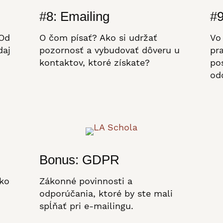
#8: Emailing
#9
 Od
O čom písať? Ako si udržať
Vo
daj
pozornosť a vybudovať dôveru u
pr
kontaktov, ktoré získate?
po
od
Bonus: GDPR
ako
Zákonné povinnosti a
odporúčania, ktoré by ste mali
spĺňať pri e-mailingu.