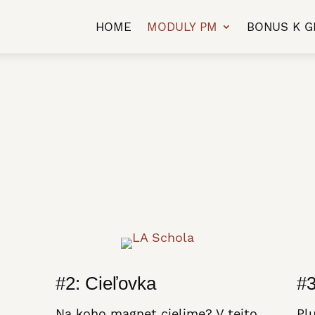
HOME
MODULY PM
BONUS K G
#2: Cieľovka
#3
Na koho magnet cielime? V tejto
Pl