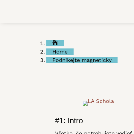

Home
Podnikejte magneticky
#1: Intro
Všetko, čo potrebujete vedieť