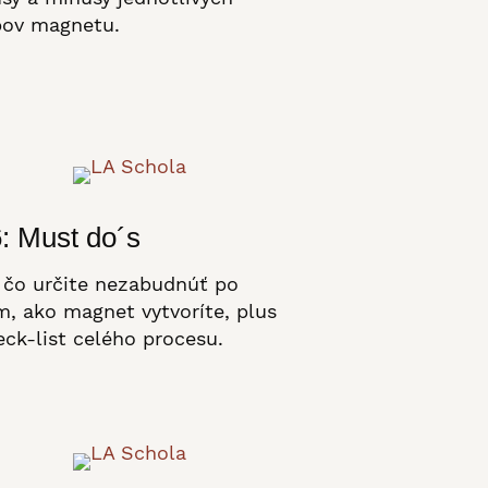
pov magnetu.
: Must do´s
 čo určite nezabudnúť po
m, ako magnet vytvoríte, plus
eck-list celého procesu.