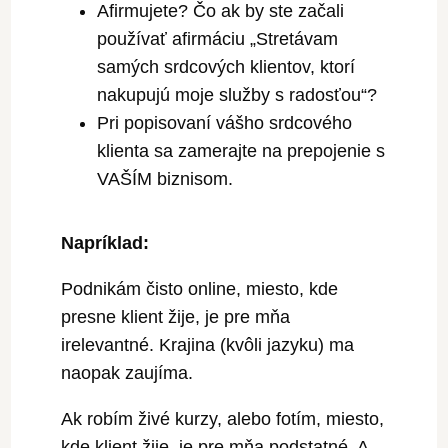
Afirmujete? Čo ak by ste začali
používať afirmáciu „Stretávam
samých srdcových klientov, ktorí
nakupujú moje služby s radosťou“?
Pri popisovaní vášho srdcového
klienta sa zamerajte na prepojenie s
VAŠÍM biznisom.
Napríklad:
Podnikám čisto online, miesto, kde
presne klient žije, je pre mňa
irelevantné. Krajina (kvôli jazyku) ma
naopak zaujíma.
Ak robím živé kurzy, alebo fotím, miesto,
kde klient žije, je pre mňa podstatné. A