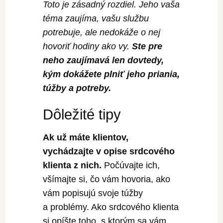
Toto je zásadný rozdiel.
Jeho vaša
téma zaujíma, vašu službu
potrebuje, ale nedokáže o nej
hovoriť hodiny ako vy.
Ste pre
neho zaujímavá len dovtedy,
kým dokážete plniť jeho priania,
túžby a potreby.
Dôležité tipy
Ak už máte klientov,
vychádzajte v opise srdcového
klienta z nich.
Počúvajte ich,
všímajte si, čo vám hovoria, ako
vám popisujú svoje túžby
a problémy. Ako srdcového klienta
si opíšte toho, s ktorým sa vám