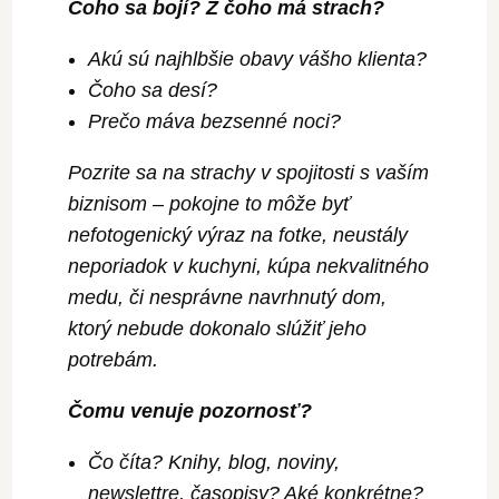
Čoho sa bojí? Z čoho má strach?
Akú sú najhlbšie obavy vášho klienta?
Čoho sa desí?
Prečo máva bezsenné noci?
Pozrite sa na strachy v spojitosti s vaším
biznisom – pokojne to môže byť
nefotogenický výraz na fotke, neustály
neporiadok v kuchyni, kúpa nekvalitného
medu, či nesprávne navrhnutý dom,
ktorý nebude dokonalo slúžiť jeho
potrebám.
Čomu venuje pozornosť?
Čo číta? Knihy, blog, noviny,
newslettre, časopisy? Aké konkrétne?