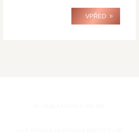
VPŘED
KLUB@LASCHOLA.ONLINE
© LA SCHOLA | BUSINESS BOOST CLUB