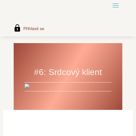
Přihlásit se
#6: Srdcový klient