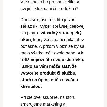
Viete, na koho presne cielite so
svojimi službami či produktmi?
Dnes si ujasníme, kto je váš
zákazník. Výber správnej cieľovej
skupiny je
zásadný strategický
úkon
, ktorý väčšina podnikateľov
odflákne. A pritom v biznise by sa
malo všetko točiť okolo neho.
Ak
totiž nepoznáte svoju cieľovku,
ľahko sa vám môže stať, že
vytvoríte produkt či službu,
ktorá sa úplne míňa s vašou
klientelou.
Pri cieľovej skupine, na ktorú
smerujeme marketing a