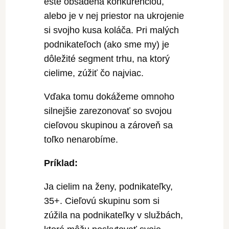
ešte obsadená konkurenciou,
alebo je v nej priestor na ukrojenie
si svojho kusa koláča. Pri malých
podnikateľoch (ako sme my) je
dôležité segment trhu, na ktorý
cielime, zúžiť čo najviac.
Vďaka tomu dokážeme omnoho
silnejšie zarezonovať so svojou
cieľovou skupinou a zároveň sa
toľko nenarobíme.
Príklad:
Ja cielim na ženy, podnikateľky,
35+. Cieľovú skupinu som si
zúžila na podnikateľky v službách,