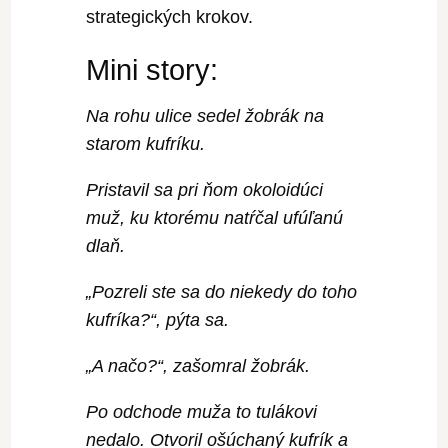
strategických krokov.
Mini story:
Na rohu ulice sedel žobrák na
starom kufríku.
Pristavil sa pri ňom okoloidúci
muž, ku ktorému natŕčal ufúľanú
dlaň.
„Pozreli ste sa do niekedy do toho
kufríka?“, pýta sa.
„A načo?“, zašomral žobrák.
Po odchode muža to tulákovi
nedalo. Otvoril ošúchaný kufrík a