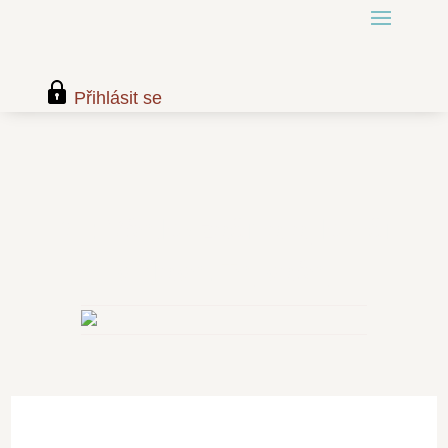
Přihlásit se
#1: Všetko začína aj končí
v hlave. Tej vašej